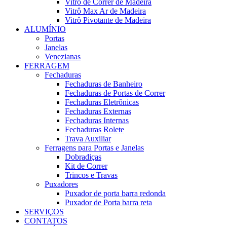
Vitrô de Correr de Madeira
Vitrô Max Ar de Madeira
Vitrô Pivotante de Madeira
ALUMÍNIO
Portas
Janelas
Venezianas
FERRAGEM
Fechaduras
Fechaduras de Banheiro
Fechaduras de Portas de Correr
Fechaduras Eletrônicas
Fechaduras Externas
Fechaduras Internas
Fechaduras Rolete
Trava Auxiliar
Ferragens para Portas e Janelas
Dobradiças
Kit de Correr
Trincos e Travas
Puxadores
Puxador de porta barra redonda
Puxador de Porta barra reta
SERVIÇOS
CONTATOS